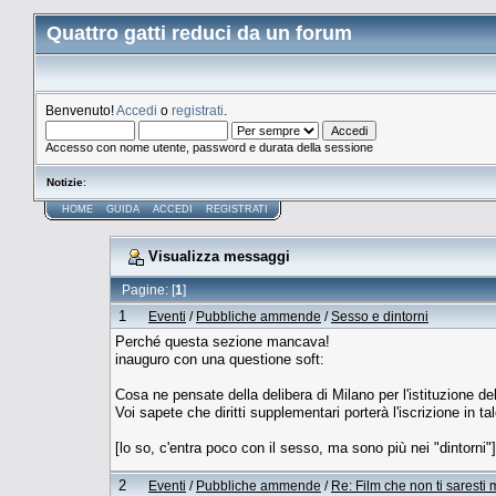
Quattro gatti reduci da un forum
Benvenuto!
Accedi
o
registrati
.
Accesso con nome utente, password e durata della sessione
Notizie
:
HOME
GUIDA
ACCEDI
REGISTRATI
Visualizza messaggi
Pagine: [
1
]
1
Eventi
/
Pubbliche ammende
/
Sesso e dintorni
Perché questa sezione mancava!
inauguro con una questione soft:
Cosa ne pensate della delibera di Milano per l'istituzione del 
Voi sapete che diritti supplementari porterà l'iscrizione in ta
[lo so, c'entra poco con il sesso, ma sono più nei "dintorni"]
2
Eventi
/
Pubbliche ammende
/
Re: Film che non ti saresti