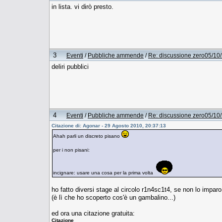
in lista. vi dirò presto.
3
Eventi
/
Pubbliche ammende
/
Re: discussione zero05/10
deliri pubblici
4
Eventi
/
Pubbliche ammende
/
Re: discussione zero05/10
Citazione di: Agonar - 29 Agosto 2010, 20:37:13
Ahah parli un discreto pisano
per i non pisani:
incignare: usare una cosa per la prima volta
ho fatto diversi stage al circolo r1n4sc1t4, se non lo imparo 
(è lì che ho scoperto cos'è un gambalino...)
ed ora una citazione gratuita:
Citazione