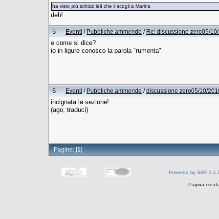
ha visto più schizzi lelì che li scogli a Marina
deh!
5
Eventi
/
Pubbliche ammende
/
Re: discussione zero05/10
e come si dice?
io in ligure conosco la parola "rumenta"
6
Eventi
/
Pubbliche ammende
/
discussione zero05/10/201
incignata la sezione!
(ago, traduci)
Pagine: [
1
]
Powered by SMF 1.1.
Pagina creata