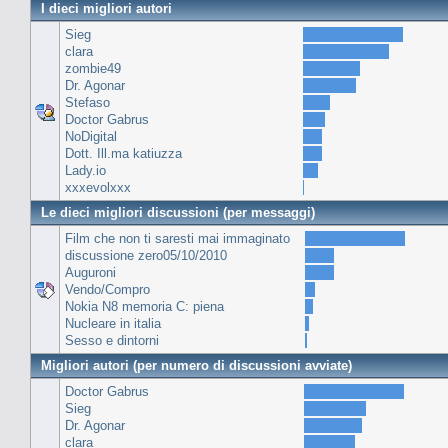
I dieci migliori autori
Sieg
clara
zombie49
Dr. Agonar
Stefaso
Doctor Gabrus
NoDigital
Dott. Ill.ma katiuzza
Lady.io
xxxevolxxx
Le dieci migliori discussioni (per messaggi)
Film che non ti saresti mai immaginato
discussione zero05/10/2010
Auguroni
Vendo/Compro
Nokia N8 memoria C: piena
Nucleare in italia
Sesso e dintorni
Migliori autori (per numero di discussioni avviate)
Doctor Gabrus
Sieg
Dr. Agonar
clara