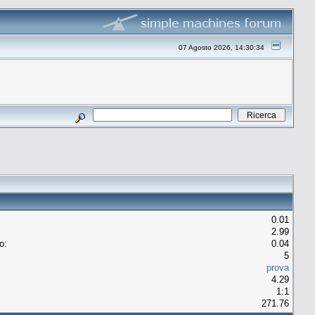
07 Agosto 2026, 14:30:34
0.01
2.99
o:
0.04
5
prova
4.29
1:1
271.76