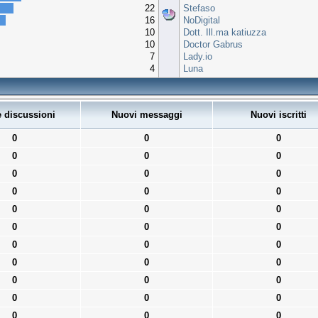
22
Stefaso
16
NoDigital
10
Dott. Ill.ma katiuzza
10
Doctor Gabrus
7
Lady.io
4
Luna
 discussioni
Nuovi messaggi
Nuovi iscritti
0
0
0
0
0
0
0
0
0
0
0
0
0
0
0
0
0
0
0
0
0
0
0
0
0
0
0
0
0
0
0
0
0