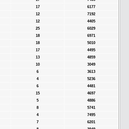
17
6177
12
7192
12
4405
25
6029
18
6971
18
5010
17
4495
13
4859
10
3049
6
3613
4
5236
6
4481
15
4697
5
4886
8
5741
4
7495
7
6201