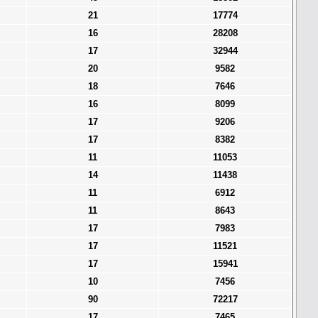
21
17774
16
28208
17
32944
20
9582
18
7646
16
8099
17
9206
17
8382
11
11053
14
11438
11
6912
11
8643
17
7983
17
11521
17
15941
10
7456
90
72217
17
7465