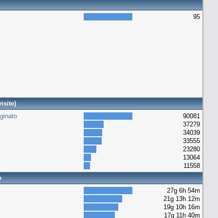
95
isite)
ginato
90081
37279
34039
33555
23280
13064
11558
o
27g 6h 54m
21g 13h 12m
19g 10h 16m
17g 11h 40m