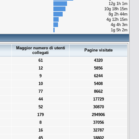
12g 1h 1m
10g 18h 15m
8g 2h 44m
4g 12h 15m
4g 4h 3m
1g 5h 2m
Maggior numero di utenti
Pagine visitate
collegati
61
4320
12
5856
9
6244
10
5408
77
8662
44
17729
52
30870
179
294906
8
37056
16
32787
45
18802