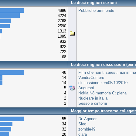
Le dieci migliori sezioni
4896
Pubbliche ammende
4224
2768
2590
1313
1095
932
922
722
68
Le dieci migliori discussioni (per v
48
Film che non ti saresti mai imma
14
Vendo/Compro
14
discussione zero05/10/2010
5
Auguroni
4
Nokia N8 memoria C: piena
2
Nucleare in italia
1
Sesso e dintorni
Maggior tempo trascorso collegat
55
Dr. Agonar
34
Sieg
32
zombie49
28
clara