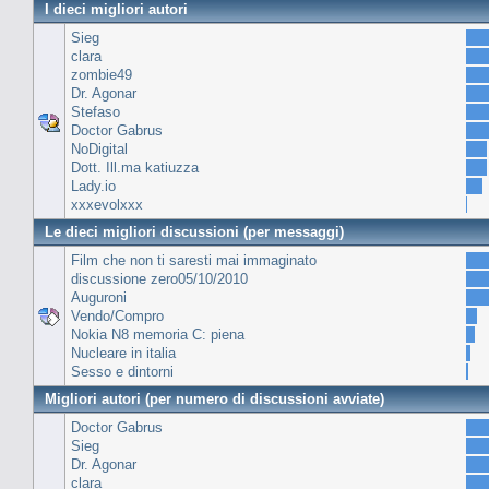
I dieci migliori autori
Sieg
clara
zombie49
Dr. Agonar
Stefaso
Doctor Gabrus
NoDigital
Dott. Ill.ma katiuzza
Lady.io
xxxevolxxx
Le dieci migliori discussioni (per messaggi)
Film che non ti saresti mai immaginato
discussione zero05/10/2010
Auguroni
Vendo/Compro
Nokia N8 memoria C: piena
Nucleare in italia
Sesso e dintorni
Migliori autori (per numero di discussioni avviate)
Doctor Gabrus
Sieg
Dr. Agonar
clara