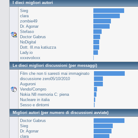
I dieci migliori autori
Sieg
clara
zombie49
Dr. Agonar
Stefaso
Doctor Gabrus
NoDigital
Dott. Ill.ma katiuzza
Lady.io
xxxevolxxx
Le dieci migliori discussioni (per messaggi)
Film che non ti saresti mai immaginato
discussione zero05/10/2010
Auguroni
Vendo/Compro
Nokia N8 memoria C: piena
Nucleare in italia
Sesso e dintorni
Migliori autori (per numero di discussioni avviate)
Doctor Gabrus
Sieg
Dr. Agonar
clara