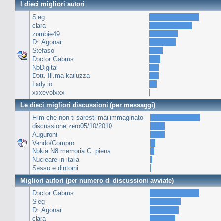
I dieci migliori autori
Sieg
clara
zombie49
Dr. Agonar
Stefaso
Doctor Gabrus
NoDigital
Dott. Ill.ma katiuzza
Lady.io
xxxevolxxx
Le dieci migliori discussioni (per messaggi)
Film che non ti saresti mai immaginato
discussione zero05/10/2010
Auguroni
Vendo/Compro
Nokia N8 memoria C: piena
Nucleare in italia
Sesso e dintorni
Migliori autori (per numero di discussioni avviate)
Doctor Gabrus
Sieg
Dr. Agonar
clara