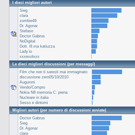
I dieci migliori autori
Sieg
clara
zombie49
Dr. Agonar
Stefaso
Doctor Gabrus
NoDigital
Dott. Ill.ma katiuzza
Lady.io
xxxevolxxx
Le dieci migliori discussioni (per messaggi)
Film che non ti saresti mai immaginato
discussione zero05/10/2010
Auguroni
Vendo/Compro
Nokia N8 memoria C: piena
Nucleare in italia
Sesso e dintorni
Migliori autori (per numero di discussioni avviate)
Doctor Gabrus
Sieg
Dr. Agonar
clara