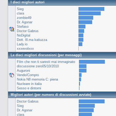
I dieci migliori autori
Sieg
clara
zombie49
Dr. Agonar
Stefaso
Doctor Gabrus
NoDigital
Dott. Ill.ma katiuzza
Lady.io
xxxevolxxx
Le dieci migliori discussioni (per messaggi)
Film che non ti saresti mai immaginato
discussione zero05/10/2010
Auguroni
Vendo/Compro
Nokia N8 memoria C: piena
Nucleare in italia
Sesso e dintorni
Migliori autori (per numero di discussioni avviate)
Doctor Gabrus
Sieg
Dr. Agonar
clara