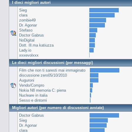
I dieci migliori autori
Sieg
clara
zombie49
Dr. Agonar
Stefaso
Doctor Gabrus
NoDigital
Dott. Ill.ma katiuzza
Lady.io
xxxevolxxx
Le dieci migliori discussioni (per messaggi)
Film che non ti saresti mai immaginato
discussione zero05/10/2010
Auguroni
Vendo/Compro
Nokia N8 memoria C: piena
Nucleare in italia
Sesso e dintorni
Migliori autori (per numero di discussioni avviate)
Doctor Gabrus
Sieg
Dr. Agonar
clara