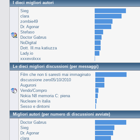
I dieci migliori autori
Sieg
clara
zombie49
Dr. Agonar
Stefaso
Doctor Gabrus
NoDigital
Dott. Ill.ma katiuzza
Lady.io
xxxevolxxx
Le dieci migliori discussioni (per messaggi)
Film che non ti saresti mai immaginato
discussione zero05/10/2010
Auguroni
Vendo/Compro
Nokia N8 memoria C: piena
Nucleare in italia
Sesso e dintorni
Migliori autori (per numero di discussioni avviate)
Doctor Gabrus
Sieg
Dr. Agonar
clara