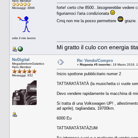
Hero Member
forte! certo che 8500...bisognerebbe vedere c
Messaggi: 4896
figuriamoci l'aria condizionata
Cmq non me la posso permettere
grazie.
odio il mio lavoro
Mi gratto il culo con energia tit
NoDigital
Re: Vendo/Compro
MegadirettoreGalattico
«
Risposta #5 inserito::
19 Marzo 2019, 1
Hero Member
Inizio spottone pubblicitario numer 2
Messaggi: 932
TATTARATÀTATÀ (la musichetta ci vuole se
Devo vendere rapidamente la macchina di mio 
Si tratta di una Volkswagen UP! , allestiment
ad aprile), tagliandata, 19700km.
6000 Eu
TATTARATÀTATÀZUM
Se interessa a voi o a qualcuno di vostra con