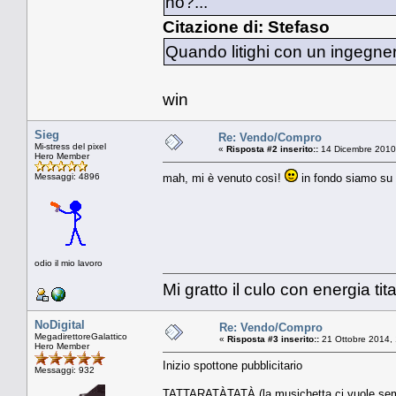
no?...
Citazione di: Stefaso
Quando litighi con un ingegner
win
Sieg
Re: Vendo/Compro
Mi-stress del pixel
«
Risposta #2 inserito::
14 Dicembre 2010
Hero Member
Messaggi: 4896
mah, mi è venuto così!
in fondo siamo su 
odio il mio lavoro
Mi gratto il culo con energia tit
NoDigital
Re: Vendo/Compro
MegadirettoreGalattico
«
Risposta #3 inserito::
21 Ottobre 2014, 
Hero Member
Inizio spottone pubblicitario
Messaggi: 932
TATTARATÀTATÀ (la musichetta ci vuole se