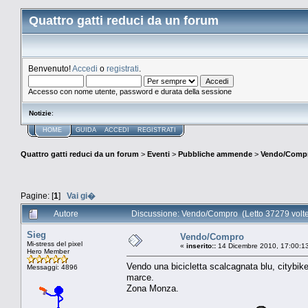
Quattro gatti reduci da un forum
Benvenuto!
Accedi
o
registrati
.
Accesso con nome utente, password e durata della sessione
Notizie
:
HOME
GUIDA
ACCEDI
REGISTRATI
Quattro gatti reduci da un forum
>
Eventi
>
Pubbliche ammende
>
Vendo/Comp
Pagine: [
1
]
Vai gi�
Autore
Discussione: Vendo/Compro (Letto 37279 volt
Sieg
Vendo/Compro
Mi-stress del pixel
«
inserito::
14 Dicembre 2010, 17:00:1
Hero Member
Vendo una bicicletta scalcagnata blu, citybike
Messaggi: 4896
marce.
Zona Monza.