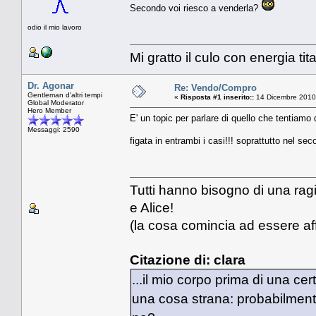
Secondo voi riesco a venderla?
odio il mio lavoro
Mi gratto il culo con energia tit
Dr. Agonar
Re: Vendo/Compro
Gentleman d'altri tempi
«
Risposta #1 inserito::
14 Dicembre 2010
Global Moderator
Hero Member
E' un topic per parlare di quello che tentiam
Messaggi: 2590
figata in entrambi i casi!!! soprattutto nel sec
Tutti hanno bisogno di una ragi
e Alice!
(la cosa comincia ad essere aff
Citazione di: clara
...il mio corpo prima di una c
una cosa strana: probabilmente